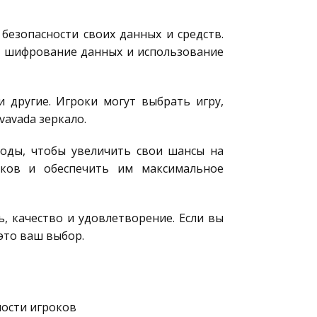
 безопасности своих данных и средств.
ая шифрование данных и использование
и другие. Игроки могут выбрать игру,
vavada зеркало.
коды, чтобы увеличить свои шансы на
оков и обеспечить им максимальное
, качество и удовлетворение. Если вы
это ваш выбор.
ности игроков