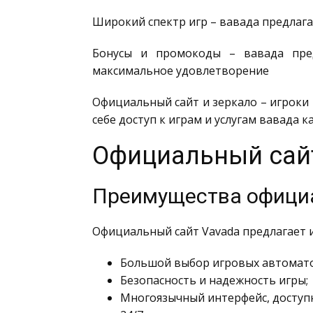
Широкий спектр игр – вавада предлага
Бонусы и промокоды – вавада пре
максимальное удовлетворение
Официальный сайт и зеркало – игроки 
себе доступ к играм и услугам вавада к
Официальный сай
Преимущества официа
Официальный сайт Vavada предлагает 
Большой выбор игровых автоматов
Безопасность и надежность игры;
Многоязычный интерфейс, доступн