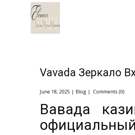
Vavada Зеркало В
June 18, 2025
Blog
Comments (0)
Вавада кази
официальный 