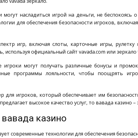
ло vavada зеркало.
и могут насладиться игрой на деньги, не беспокоясь о
логии для обеспечения безопасности игроков, включ
ектр игр, включая слоты, карточные игры, рулетку 
ь, используя официальный сайт vavada.com или зеркало 
де игроки могут получать различные бонусы и промо
чные программы лояльности, чтобы поощрять игр
р для игроков, который обеспечивает им безопасность
редлагает высокое качество услуг, то вавада казино – 
 вавада казино
зует современные технологии для обеспечения безопас