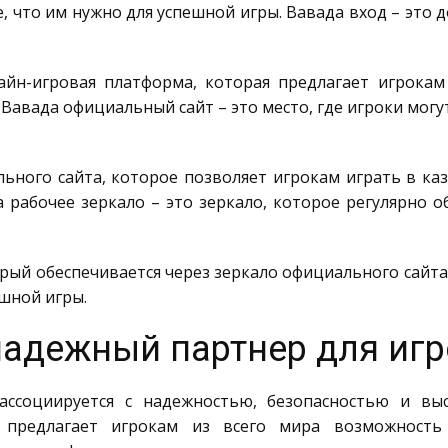
се, что им нужно для успешной игры. Вавада вход – это 
айн-игровая платформа, которая предлагает игрока
. Вавада официальный сайт – это место, где игроки могу
льного сайта, которое позволяет игрокам играть в каз
а рабочее зеркало – это зеркало, которое регулярно о
орый обеспечивается через зеркало официального сайта.
ешной игры.
надежный партнер для иг
ассоциируется с надежностью, безопасностью и выс
предлагает игрокам из всего мира возможность 