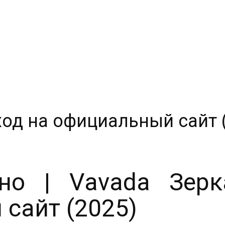
ход на официальный сайт 
но | Vavada Зер
сайт (2025)