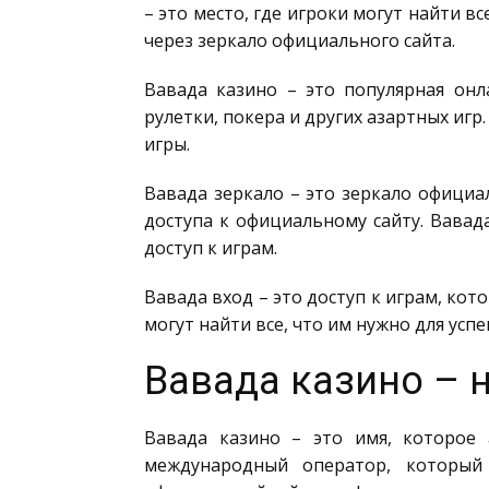
– это место, где игроки могут найти в
через зеркало официального сайта.
Вавада казино – это популярная онл
рулетки, покера и других азартных игр
игры.
Вавада зеркало – это зеркало официа
доступа к официальному сайту. Вавад
доступ к играм.
Вавада вход – это доступ к играм, кот
могут найти все, что им нужно для усп
Вавада казино – 
Вавада казино – это имя, которое 
международный оператор, который 