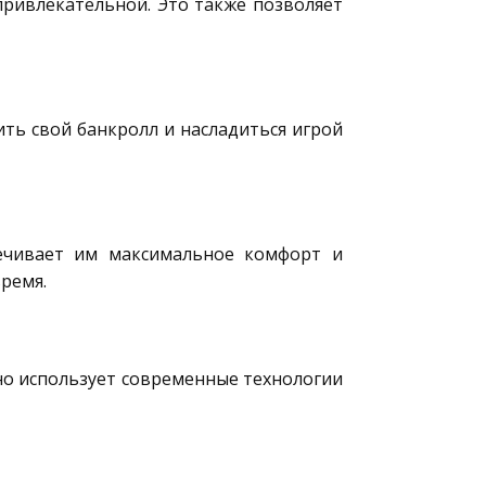
привлекательной. Это также позволяет
ть свой банкролл и насладиться игрой
печивает им максимальное комфорт и
ремя.
ино использует современные технологии