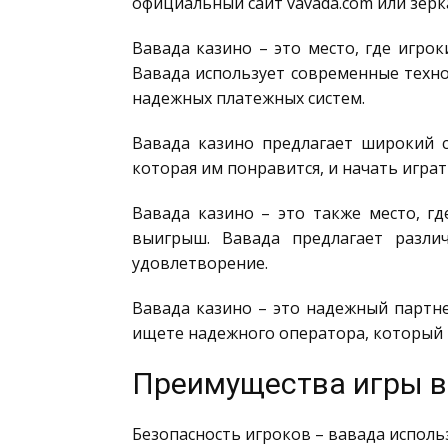
официальный сайт vavada.com или зерка
Вавада казино – это место, где игрок
Вавада использует современные техно
надежных платежных систем.
Вавада казино предлагает широкий сп
которая им понравится, и начать играт
Вавада казино – это также место, г
выигрыш. Вавада предлагает разли
удовлетворение.
Вавада казино – это надежный партне
ищете надежного оператора, который п
Преимущества игры в
Безопасность игроков – вавада исполь