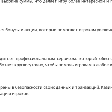
ь высокие суммы, что делает игру более интересной и 
тся бонусы и акции, которые помогают игрокам увеличи
адиться профессиональным сервисом, который обес
отает круглосуточно, чтобы помочь игрокам в любое в
ерены в безопасности своих данных и транзакций. Каз
ацию игроков.