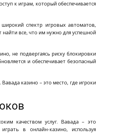
доступ к играм, который обеспечивается
м широкий спектр игровых автоматов,
т найти все, что им нужно для успешной
ино, не подвергаясь риску блокировки
бновляется и обеспечивает безопасный
 Вавада казино – это место, где игроки
роков
оким качеством услуг. Вавада – это
играть в онлайн-казино, используя