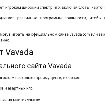
ет игрокам широкий спектр игр, включая слоты, карточн
длагает различные программы лояльности, чтобы 
могут играть на официальном сайте vavada.com или зер
азино.
т Vavada
льного сайта Vavada
игрокам несколько преимуществ, включая:
 и азартных игр;
ый на многих языках;