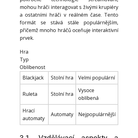
mohou hráči interagovat s živými krupiéry
a ostatními hráči v reálném čase. Tento
formát se stává stále populárnějším,
přičemž mnoho hráčů oceňuje interaktivní
prvek.
Hra
Typ
Oblíbenost
Blackjack
Stolní hra
Velmi populární
Vysoce
Ruleta
Stolní hra
oblíbená
Hrací
Automaty
Nejpopulárnější
automaty