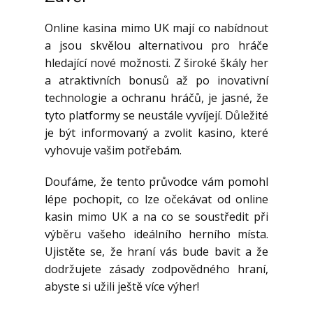
Online kasina mimo UK mají co nabídnout
a jsou skvělou alternativou pro hráče
hledající nové možnosti. Z široké škály her
a atraktivních bonusů až po inovativní
technologie a ochranu hráčů, je jasné, že
tyto platformy se neustále vyvíjejí. Důležité
je být informovaný a zvolit kasino, které
vyhovuje vašim potřebám.
Doufáme, že tento průvodce vám pomohl
lépe pochopit, co lze očekávat od online
kasin mimo UK a na co se soustředit při
výběru vašeho ideálního herního místa.
Ujistěte se, že hraní vás bude bavit a že
dodržujete zásady zodpovědného hraní,
abyste si užili ještě více výher!