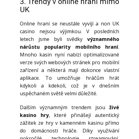
3. Trendy v online hraní mimo
UK
Online hraní se neustále vyvíjí a non UK
casino nejsou výjimkou. V posledních
letech jsme byli svědky
významného
nárůstu popularity mobilního hraní
.
Mnoho kasin nyní nabízí optimalizované
verze svých webových stránek pro mobilní
zařízení a některá mají dokonce vlastní
aplikace. To umožňuje hráčům hrát
kdykoli a kdekoli, což je v dnešním
uspěchaném světě velmi důležité.
Dalším významným trendem jsou
živé
kasino hry
, které přinášejí autentický
zážitek ze hry v kamenném kasinu přímo
do domácnosti hráče. Díky využívání
pokročilé technologie streamování,