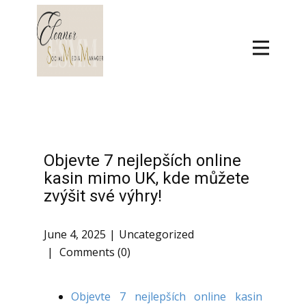
Objevte 7 nejlepších online
kasin mimo UK, kde můžete
zvýšit své výhry!
June 4, 2025
Uncategorized
Comments (0)
Objevte 7 nejlepších online kasin