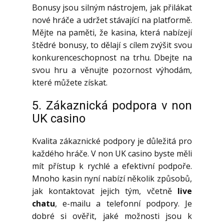
Bonusy jsou silným nástrojem, jak přilákat
nové hráče a udržet stávající na platformě.
Mějte na paměti, že kasina, která nabízejí
štědré bonusy, to dělají s cílem zvýšit svou
konkurenceschopnost na trhu. Dbejte na
svou hru a věnujte pozornost výhodám,
které můžete získat.
5. Zákaznická podpora v non
UK casino
Kvalita zákaznické podpory je důležitá pro
každého hráče. V non UK casino byste měli
mít přístup k rychlé a efektivní podpoře.
Mnoho kasin nyní nabízí několik způsobů,
jak kontaktovat jejich tým, včetně
live
chatu
, e-mailu a telefonní podpory. Je
dobré si ověřit, jaké možnosti jsou k