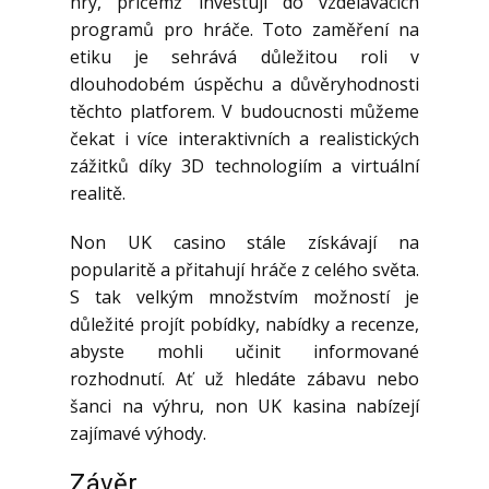
hry, přičemž investují do vzdělávacích
programů pro hráče. Toto zaměření na
etiku je sehrává důležitou roli v
dlouhodobém úspěchu a důvěryhodnosti
těchto platforem. V budoucnosti můžeme
čekat i více interaktivních a realistických
zážitků díky 3D technologiím a virtuální
realitě.
Non UK casino stále získávají na
popularitě a přitahují hráče z celého světa.
S tak velkým množstvím možností je
důležité projít pobídky, nabídky a recenze,
abyste mohli učinit informované
rozhodnutí. Ať už hledáte zábavu nebo
šanci na výhru, non UK kasina nabízejí
zajímavé výhody.
Závěr