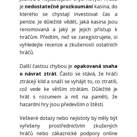
je
nedostatečné prozkoumání
kasina, do
kterého se chystají investovat čas a
peníze. Je důležité vědět, jaká kasina jsou
renomovaná a jaký je jejich přístup k
hráčům. Předtím, než se zaregistrujete, si
vyhledejte recenze a zkušenosti ostatních
hráčů.
Další častou chybou je
opakovaná snaha
o návrat ztrát
. Často se stává, že hráči
ztrácejí klid a snaží se vyhájit to, co ztratili,
což vede ke větším ztrátám. Důležité je
hrát s rozumem a mít na paměti, že
hazardní hry jsou především o štěstí.
Veškeré dotazy nebo nejistoty by měly být
vyřešeny prostřednictvím zkušených
hráčů nebo zákaznické podpory online