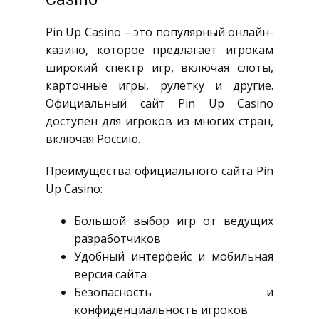
Pin Up Casino – это популярный онлайн-
казино, которое предлагает игрокам
широкий спектр игр, включая слоты,
карточные игры, рулетку и другие.
Официальный сайт Pin Up Casino
доступен для игроков из многих стран,
включая Россию.
Преимущества официального сайта Pin
Up Casino:
Большой выбор игр от ведущих
разработчиков
Удобный интерфейс и мобильная
версия сайта
Безопасность и
конфиденциальность игроков