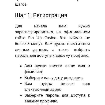
шагов.
Шаг 1: Регистрация
Для начала вам нужно
зарегистрироваться на официальном
сайте Pin Up Casino. Это займет не
более 5 минут. Вам нужно ввести свои
личные данные, а также выбрать
пароль для доступа к вашему профилю.
Вам нужно ввести ваше имя и
фамилию;
Выберите вашу дату рождения;
Вам нужно ввести ваш
электронный адрес;
Выберите пароль для доступа к
вашему профилю.