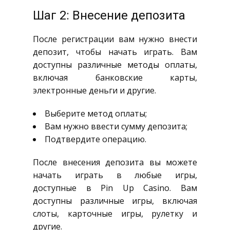
Шаг 2: Внесение депозита
После регистрации вам нужно внести
депозит, чтобы начать играть. Вам
доступны различные методы оплаты,
включая банковские карты,
электронные деньги и другие.
Выберите метод оплаты;
Вам нужно ввести сумму депозита;
Подтвердите операцию.
После внесения депозита вы можете
начать играть в любые игры,
доступные в Pin Up Casino. Вам
доступны различные игры, включая
слоты, карточные игры, рулетку и
другие.