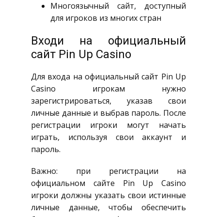
Многоязычный сайт, доступный
для игроков из многих стран
Входи на официальный
сайт Pin Up Casino
Для входа на официальный сайт Pin Up
Casino игрокам нужно
зарегистрироваться, указав свои
личные данные и выбрав пароль. После
регистрации игроки могут начать
играть, используя свои аккаунт и
пароль.
Важно: при регистрации на
официальном сайте Pin Up Casino
игроки должны указать свои истинные
личные данные, чтобы обеспечить