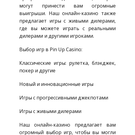
могут принести вам огромные
выигрыши. Наш онлайн-казино также
предлагает игры с живыми дилерами,
где вы можете играть с реальными
дилерами и другими игроками.
Выбор игр в Pin Up Casino:
Классические игры: рулетка, блэкджек,
покер и другие
Новый и инновационные игры
Игры с прогрессивными джекпотами
Игры с живыми дилерами
Наш онлайн-казино предлагает вам
огромный выбор игр, чтобы вы могли