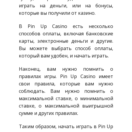
играть на деньги, или на бонусы,
которые вы получили от казино.
В Pin Up Casino есть несколько
способов оплаты, включая банковские
карты, электронные деньги и другие.
Вы можете выбрать способ оплаты,
который вам удобен, и начать играть.
Наконец, вам нужно помнить о
правилах игры. Pin Up Casino имеет
свои правила, которые вам нужно
соблюдать. Вам нужно помнить о
максимальной ставке, о минимальной
ставке, о максимальной выигрышной
сумме и других правилах.
Таким образом, начать играть в Pin Up