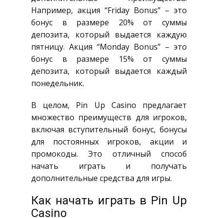
Например, акция “Friday Bonus” – это
бонус в размере 20% от суммы
депозита, который выдается каждую
пятницу. Акция “Monday Bonus” – это
бонус в размере 15% от суммы
депозита, который выдается каждый
понедельник.
В целом, Pin Up Casino предлагает
множество преимуществ для игроков,
включая вступительный бонус, бонусы
для постоянных игроков, акции и
промокоды. Это отличный способ
начать играть и получать
дополнительные средства для игры.
Как начать играть в Pin Up
Casino