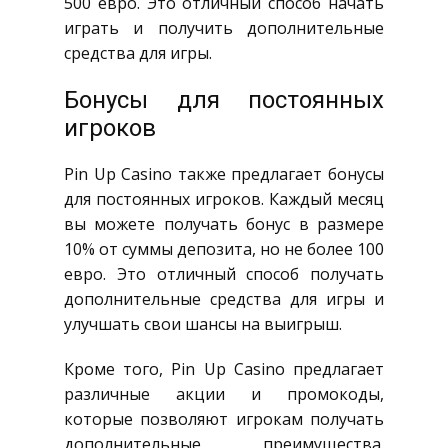
500 евро. Это отличный способ начать
играть и получить дополнительные
средства для игры.
Бонусы для постоянных
игроков
Pin Up Casino также предлагает бонусы
для постоянных игроков. Каждый месяц
вы можете получать бонус в размере
10% от суммы депозита, но не более 100
евро. Это отличный способ получать
дополнительные средства для игры и
улучшать свои шансы на выигрыш.
Кроме того, Pin Up Casino предлагает
различные акции и промокоды,
которые позволяют игрокам получать
дополнительные преимущества.