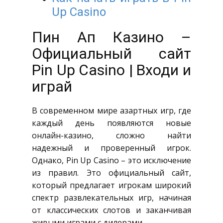
Up Casino
Пин Ап Казино –
Официальный сайт
Pin Up Casino | Входи и
играй
В современном мире азартных игр, где
каждый день появляются новые
онлайн-казино, сложно найти
надежный и проверенный игрок.
Однако, Pin Up Casino – это исключение
из правил. Это официальный сайт,
который предлагает игрокам широкий
спектр развлекательных игр, начиная
от классических слотов и заканчивая
живыми играми с дилерами.