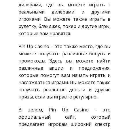
дилерами, где вы можете играть с
реальными дилерами и другими
игроками. Вы можете также играть в
рулетку, блэкджек, покер и другие игры,
которые вам нравятся.
Pin Up Casino – это также место, где вы
можете получать различные бонусы и
промокоды. Здесь вы можете найти
различные акции и предложения,
которые помогут вам начать играть и
наслаждаться играми. Вы можете также
получать реальные деньги и другие
призы, если вы играете регулярно.
В целом, Pin Up Casino – это
официальный сайт, который
предлагает игрокам широкий спектр