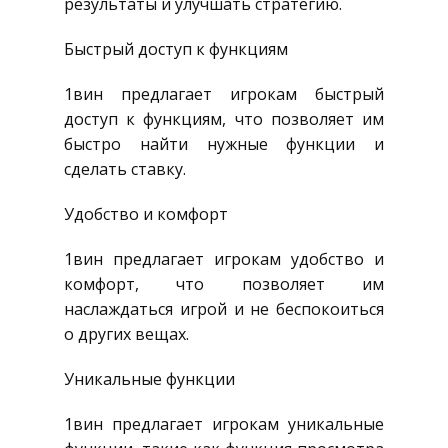
результаты и улучшать стратегию.
Быстрый доступ к функциям
1вин предлагает игрокам быстрый
доступ к функциям, что позволяет им
быстро найти нужные функции и
сделать ставку.
Удобство и комфорт
1вин предлагает игрокам удобство и
комфорт, что позволяет им
наслаждаться игрой и не беспокоиться
о других вещах.
Уникальные функции
1вин предлагает игрокам уникальные