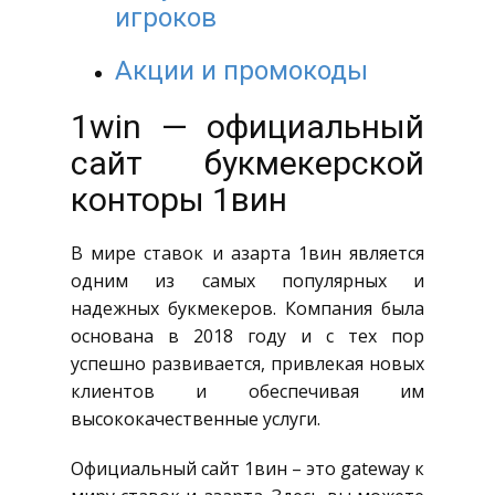
игроков
Акции и промокоды
1win — официальный
сайт букмекерской
конторы 1вин
В мире ставок и азарта 1вин является
одним из самых популярных и
надежных букмекеров. Компания была
основана в 2018 году и с тех пор
успешно развивается, привлекая новых
клиентов и обеспечивая им
высококачественные услуги.
Официальный сайт 1вин – это gateway к