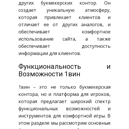
других букмекерских контор. Он
создает уникальную атмосферу,
которая привлекает клиентов и
отличает ее от других аналогов, и
обеспечивает комфортное
использование сайта, а также
обеспечивает доступность
информации для клиентов.
Функциональность и
Возможности 1вин
1вин – это не только букмекерская
контора, но и платформа для игроков,
которая предлагает широкий спектр
функциональных возможностей и
инструментов для комфортной игры. В
этом разделе мы рассмотрим основные