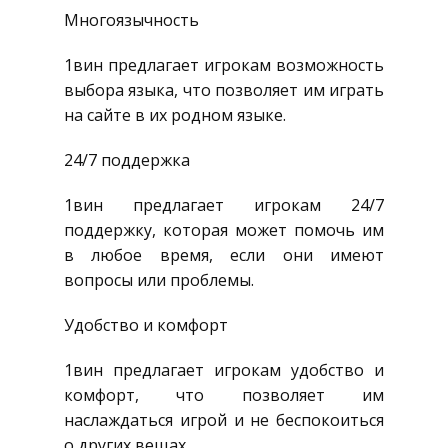
Многоязычность
1вин предлагает игрокам возможность
выбора языка, что позволяет им играть
на сайте в их родном языке.
24/7 поддержка
1вин предлагает игрокам 24/7
поддержку, которая может помочь им
в любое время, если они имеют
вопросы или проблемы.
Удобство и комфорт
1вин предлагает игрокам удобство и
комфорт, что позволяет им
наслаждаться игрой и не беспокоиться
о других вещах.