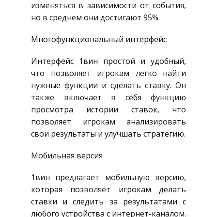
изменяться в зависимости от события,
но в среднем они достигают 95%.
Многофункциональный интерфейс
Интерфейс 1вин простой и удобный,
что позволяет игрокам легко найти
нужные функции и сделать ставку. Он
также включает в себя функцию
просмотра истории ставок, что
позволяет игрокам анализировать
свои результаты и улучшать стратегию.
Мобильная версия
1вин предлагает мобильную версию,
которая позволяет игрокам делать
ставки и следить за результатами с
любого устройства с интернет-каналом.