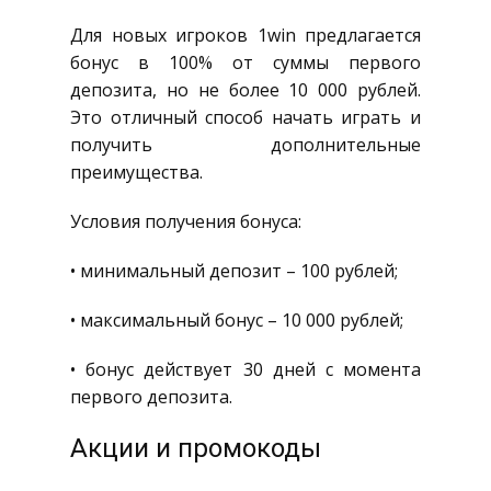
Для новых игроков 1win предлагается
бонус в 100% от суммы первого
депозита, но не более 10 000 рублей.
Это отличный способ начать играть и
получить дополнительные
преимущества.
Условия получения бонуса:
• минимальный депозит – 100 рублей;
• максимальный бонус – 10 000 рублей;
• бонус действует 30 дней с момента
первого депозита.
Акции и промокоды