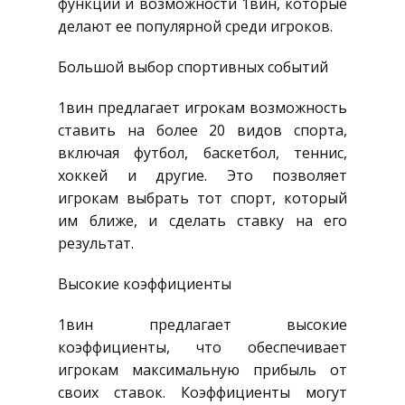
функции и возможности 1вин, которые
делают ее популярной среди игроков.
Большой выбор спортивных событий
1вин предлагает игрокам возможность
ставить на более 20 видов спорта,
включая футбол, баскетбол, теннис,
хоккей и другие. Это позволяет
игрокам выбрать тот спорт, который
им ближе, и сделать ставку на его
результат.
Высокие коэффициенты
1вин предлагает высокие
коэффициенты, что обеспечивает
игрокам максимальную прибыль от
своих ставок. Коэффициенты могут