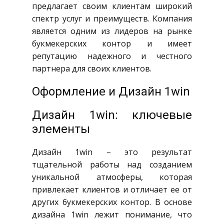
предлагает своим клиентам широкий
спектр услуг и преимуществ. Компания
является одним из лидеров на рынке
букмекерских контор и имеет
репутацию надежного и честного
партнера для своих клиентов.
Оформление и Дизайн 1win
Дизайн 1win: ключевые
элементы
Дизайн 1win – это результат
тщательной работы над созданием
уникальной атмосферы, которая
привлекает клиентов и отличает ее от
других букмекерских контор. В основе
дизайна 1win лежит понимание, что