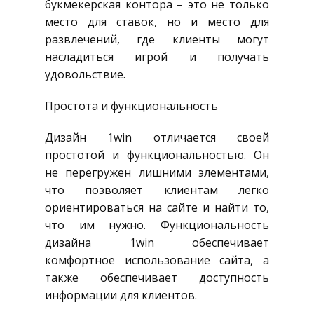
букмекерская контора – это не только
место для ставок, но и место для
развлечений, где клиенты могут
насладиться игрой и получать
удовольствие.
Простота и функциональность
Дизайн 1win отличается своей
простотой и функциональностью. Он
не перегружен лишними элементами,
что позволяет клиентам легко
ориентироваться на сайте и найти то,
что им нужно. Функциональность
дизайна 1win обеспечивает
комфортное использование сайта, а
также обеспечивает доступность
информации для клиентов.