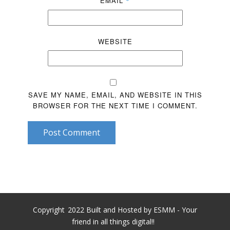
EMAIL
*
WEBSITE
SAVE MY NAME, EMAIL, AND WEBSITE IN THIS
BROWSER FOR THE NEXT TIME I COMMENT.
Post Comment
Copyright
2022 Built and Hosted by ESMM - Your
friend in all things digital!!