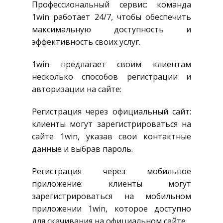
Профессиональный сервис: команда
1win работает 24/7, чтобы обеспечить
максимальную доступность и
эффективность своих услуг.
1win предлагает своим клиентам
несколько способов регистрации и
авторизации на сайте:
Регистрация через официальный сайт:
клиенты могут зарегистрироваться на
сайте 1win, указав свои контактные
данные и выбрав пароль.
Регистрация через мобильное
приложение: клиенты могут
зарегистрироваться на мобильном
приложении 1win, которое доступно
для скачивания на официальном сайте.