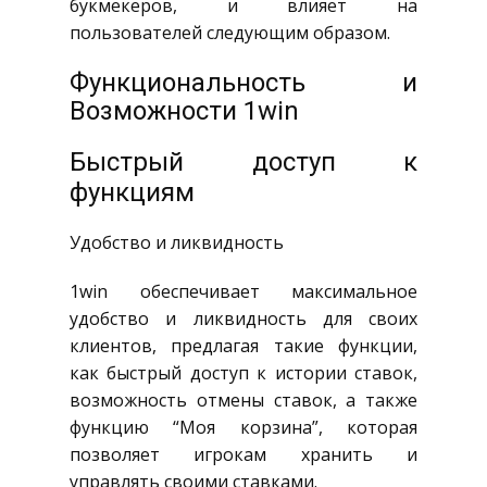
букмекеров, и влияет на
пользователей следующим образом.
Функциональность и
Возможности 1win
Быстрый доступ к
функциям
Удобство и ликвидность
1win обеспечивает максимальное
удобство и ликвидность для своих
клиентов, предлагая такие функции,
как быстрый доступ к истории ставок,
возможность отмены ставок, а также
функцию “Моя корзина”, которая
позволяет игрокам хранить и
управлять своими ставками.