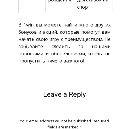
спорт
В 1win вы можете найти много других
бонусов и акций, которые помогут вам
начать свою игру с преимуществом. Не
забывайте следить за нашими
новостями и обновлениями, чтобы не
пропустить ничего важного!
Leave a Reply
Your email address will not be published.
Required
fields are marked
*