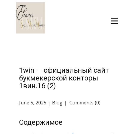
1win — официальный сайт
букмекерской конторы
1вин.16 (2)
June 5, 2025
Blog
Comments (0)
Содержимое