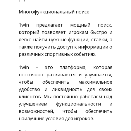
Многофункциональный поиск
1win предлагает мощный поиск,
который позволяет игрокам быстро и
легко найти нужные функции, ставки, а
также получить доступ к информации о
различных спортивных событиях.
1win – это платформа, которая
постоянно развивается и улучшается,
чтобы обеспечить максимальное
удобство и ликвидность для своих
клиентов. Мы постоянно работаем над
улучшением функциональности и
возможностей, чтобы обеспечить
наилучшие условия для игроков.