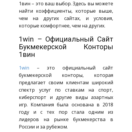
1вин – это ваш выбор. Здесь вы можете
найти коэффициенты, которые выше,
чем на других сайтах, и условия,
которые комфортнее, чем на других.
1win – Официальный Сайт
Букмекерской Конторы
1вин
1win
– это официальный сайт
букмекерской конторы, которая
предлагает своим клиентам широкий
спектр услуг по ставкам на спорт,
киберспорт и другие виды азартных
игр. Компания была основана в 2018
году и с тех пор стала одним из
лидеров на рынке букмекерства в
России и за рубежом.