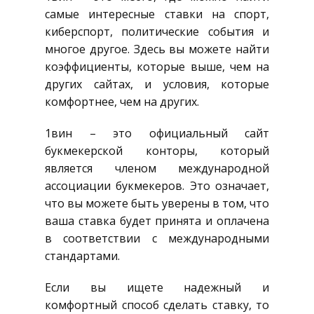
самые интересные ставки на спорт,
киберспорт, политические события и
многое другое. Здесь вы можете найти
коэффициенты, которые выше, чем на
других сайтах, и условия, которые
комфортнее, чем на других.
1вин – это официальный сайт
букмекерской конторы, который
является членом международной
ассоциации букмекеров. Это означает,
что вы можете быть уверены в том, что
ваша ставка будет принята и оплачена
в соответствии с международными
стандартами.
Если вы ищете надежный и
комфортный способ сделать ставку, то