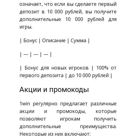
означает, что если вы сделаете первый
депозит в 10 000 рублей, вы получите
дополнительные 10 000 рублей для
игры.
| Бонус | Описание | Сумма |
| — | — | — |
| Бонус для новых игроков | 100% от
первого депозита | до 10 000 рублей |
Акции и промокоды
1win регулярно предлагает различные
акции и промокоды, которые
позволяют игрокам получить
дополнительные преимущества.
Некоторые из них включают: